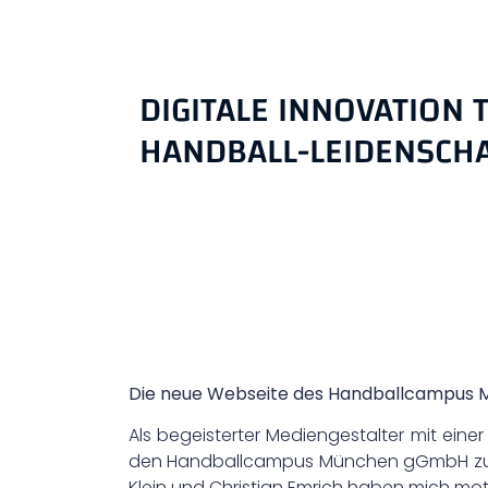
DIGITALE INNOVATION T
HANDBALL-LEIDENSCH
Die neue Webseite des Handballcampus M
Als begeisterter Mediengestalter mit eine
den Handballcampus München gGmbH zu üb
Klein und Christian Emrich haben mich motiv