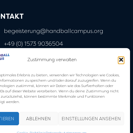
NTAKT
begeisterung@handballcampus.org
+49 (0) 1573 9036504
Widenmayerstraße 28
Zustimmung verwalten
80538 München
optimales Erlebnis zu bieten, verwenden wir Technologien wie Cookies,
nformationen zu speichern und/oder darauf zuzugreifen. Wenn du
nologien zustimmst, können wir Daten wie das Surfverhalten oder
IDs auf dieser Website verarbeiten. Wenn du deine Zustimmung nicht
der zurückziehst, können bestimmte Merkmale und Funktionen
igt werden.
TIEREN
ABLEHNEN
EINSTELLUNGEN ANSEHEN
.