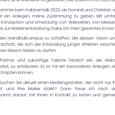
flammte beim Kabinentalk 2023, als Dominik und Christian 
r ein Anliegen, meine Zustimmung zu geben. Mit umfa
er Konzeption und Umsetzung von Webseiten, von Messes
zur Markenentwicklung, habe ich mein gesamtes Know-ho
 den Handballcampus zu schaffen, die dessen Vision und
haft, die sich der Entwicklung junger Athleten verschri
ser Mission leisten zu dürfen.
, Partner und zukünftige Talente herzlich ein, die We
tet, zu entdecken. Es ist mir ein besonderes Anliegen, d
sschöpfen können.
? Suchen Sie aktuell einen Mediengestalter, der nicht nu
zt und Ihre Marke stärkt? Dann freue ich mich a
spannt darauf, mit Ihnen in Kontakt zu treten und gem