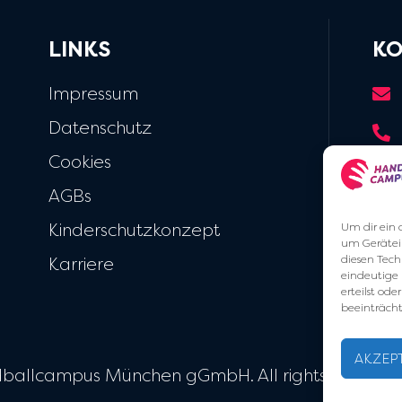
LINKS
KO
Impressum
Datenschutz
Cookies
AGBs
Kinderschutzkonzept
Um dir ein 
um Gerätei
diesen Tech
Karriere
eindeutige 
erteilst o
beeinträcht
AKZEP
ballcampus München gGmbH. All rights reserved