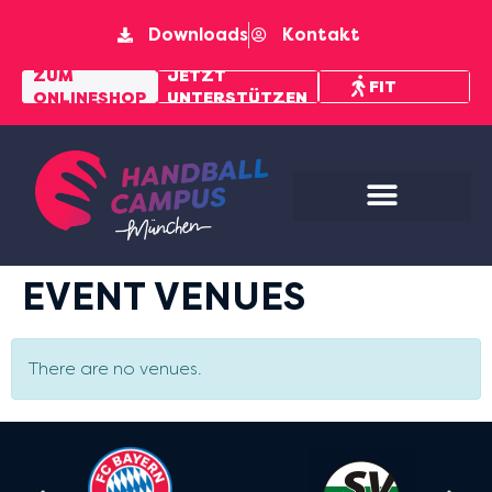
Downloads
Kontakt
MENTAL
ZUM
JETZT
FIT
ONLINESHOP
UNTERSTÜTZEN
PFAD
EVENT VENUES
There are no venues.