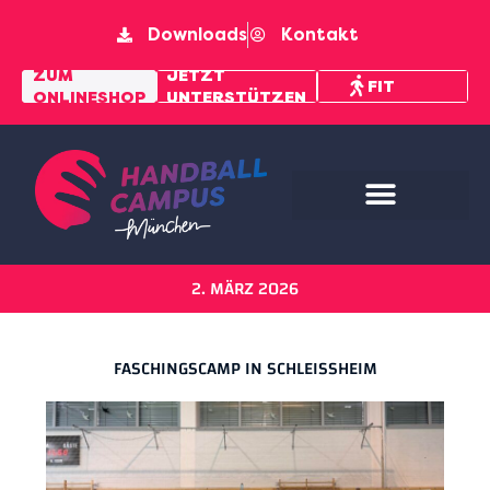
Downloads
Kontakt
MENTAL
ZUM
JETZT
FIT
ONLINESHOP
UNTERSTÜTZEN
PFAD
2. MÄRZ 2026
FASCHINGSCAMP IN SCHLEISSHEIM