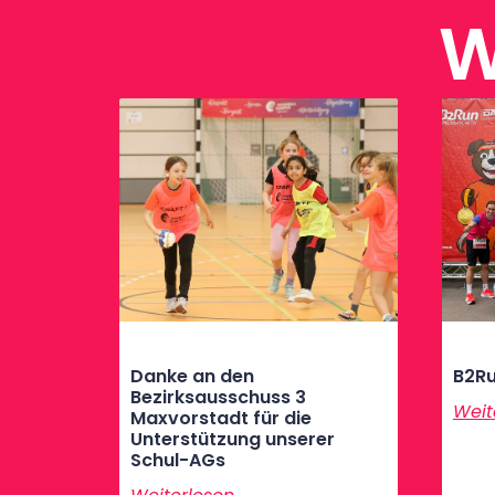
W
Danke an den
B2Ru
Bezirksausschuss 3
Weit
Maxvorstadt für die
Unterstützung unserer
Schul-AGs