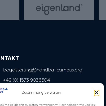
NTAKT
begeisterung@handballcampus.org
+49 (0) 1573 9036504
Widenmayerstraße 28
Zustimmung verwalten
80538 München
optimales Erlebnis zu bieten, verwenden wir Technologien wie Cookies,