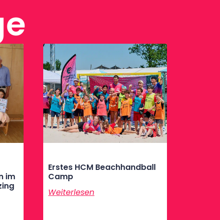
ge
Erstes HCM Beachhandball
n im
Camp
zing
Weiterlesen