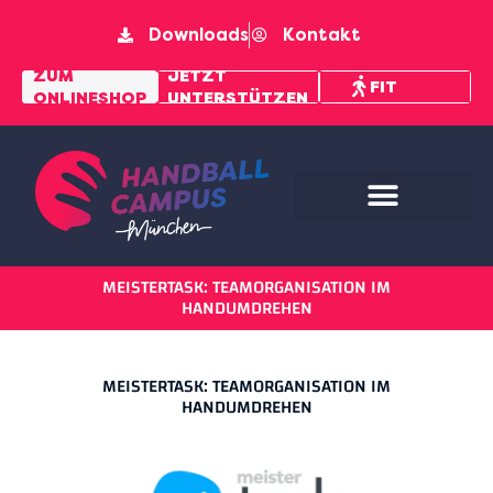
Downloads
Kontakt
MENTAL
ZUM
JETZT
FIT
ONLINESHOP
UNTERSTÜTZEN
PFAD
MEISTERTASK: TEAMORGANISATION IM
HANDUMDREHEN
MEISTERTASK: TEAMORGANISATION IM
HANDUMDREHEN