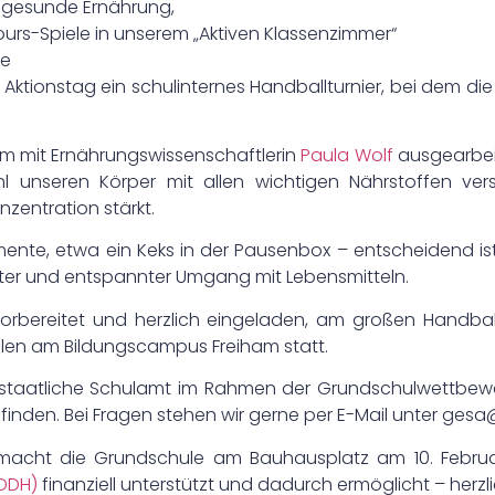
gesunde Ernährung,
rs-Spiele in unserem „Aktiven Klassenzimmer“
le
Aktionstag ein schulinternes Handballturnier, bei dem d
 mit Ernährungswissenschaftlerin
Paula Wolf
ausgearbeit
hl unseren Körper mit allen wichtigen Nährstoffen ve
entration stärkt.
omente, etwa ein Keks in der Pausenbox – entscheidend 
ter und entspannter Umgang mit Lebensmitteln.
 vorbereitet und herzlich eingeladen, am großen Handb
allen am Bildungscampus Freiham statt.
as staatliche Schulamt im Rahmen der Grundschulwettbew
finden. Bei Fragen stehen wir gerne per E-Mail unter
gesa@
 macht die Grundschule am Bauhausplatz am 10. Februar
FDDH)
finanziell unterstützt und dadurch ermöglicht – herzl