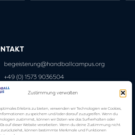
NTAKT
begeisterung@handballcampus.org
+49 (0) 1573 9036504
Widenmayerstraße 28
Zustimmung verwalten
80538 München
optimales Erlebnis zu bieten, verwenden wir Technologien wie Cookies,
nformationen zu speichern und/oder darauf zuzugreifen. Wenn du
nologien zustimmst, können wir Daten wie das Surfverhalten oder
IDs auf dieser Website verarbeiten. Wenn du deine Zustimmung nicht
der zurückziehst, können bestimmte Merkmale und Funktionen