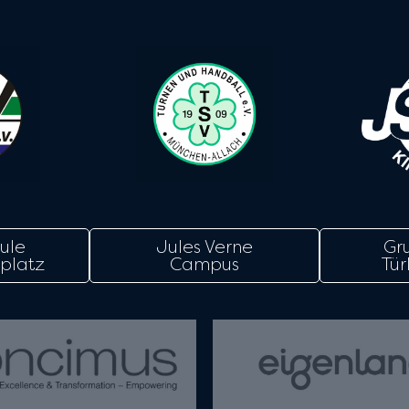
ule
Jules Verne
Gr
platz
Campus
Tür