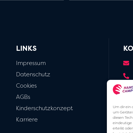
LINKS
KO
Impressum
Datenschutz
Cookies
AGBs
Kinderschutzkonzept
Um dir ein 
um Gerätei
diesen Tech
Karriere
eindeutige 
erteilst o