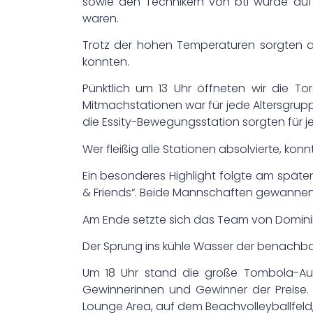
sowie den Technikern von btl wurde au
waren.
Trotz der hohen Temperaturen sorgten au
konnten.
Pünktlich um 13 Uhr öffneten wir die T
Mitmachstationen war für jede Altersgrup
die Essity-Bewegungsstation sorgten fü
Wer fleißig alle Stationen absolvierte, kon
Ein besonderes Highlight folgte am spä
& Friends“. Beide Mannschaften gewannen 
Am Ende setzte sich das Team von Domini
Der Sprung ins kühle Wasser der benachbar
Um 18 Uhr stand die große Tombola-Au
Gewinnerinnen und Gewinner der Preise.
Lounge Area, auf dem Beachvolleyballfeld