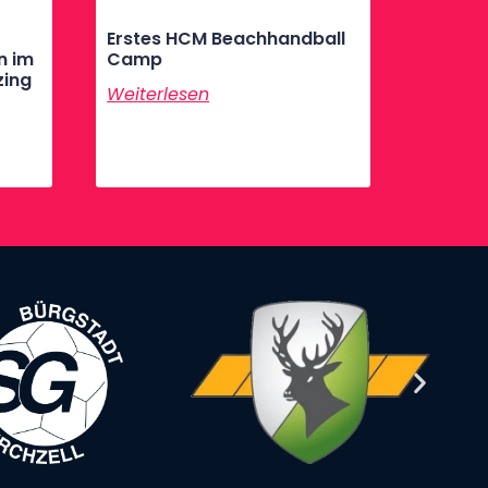
Erstes HCM Beachhandball
n im
Camp
zing
Weiterlesen