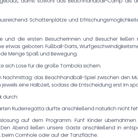
fgebaut, damit sowohl das Beachhandball-Camp als a
sreichend Schattenplätze und Erfrischungsmöglichkeite
ore und die ersten Besucherinnen und Besucher ließen 
pe etwas geboten: Fußball-Darts, Wurfgeschwindigkeitsm
r jede Menge Spaß und Bewegung.
nte sich Lose für die große Tombola sichern.
ten Nachmittag: das Beachhandball-Spiel zwischen den 
jeweils eine Halbzeit, sodass die Entscheidung erst im s
k durch.
ten Ruderregatta durfte anschließend natürlich nicht fe
slosung auf dem Programm. Fünf Kinder übernahmen d
 Den Abend ließen unsere Gäste anschließend in entsp
, beim Cornhole oder auf der Tanzfläche.