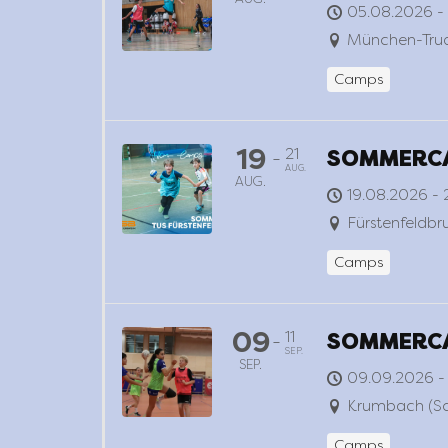
05.08.2026 -
München-Trud
Camps
19
21
SOMMERCA
-
AUG.
AUG.
19.08.2026 - 
Fürstenfeldbr
Camps
09
11
SOMMERCA
-
SEP.
SEP.
09.09.2026 - 
Krumbach (S
Camps