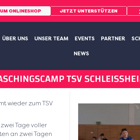
UM ONLINESHOP
JETZT UNTERSTÜTZEN
ÜBER UNS
UNSER TEAM
EVENTS
PARTNER
SC
NEWS
ASCHINGSCAMP TSV SCHLEISSHEIM
t wieder zum TSV
 zwei Tage voller
iten an zwei Tagen