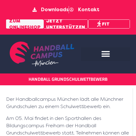
Downloads
Kontakt
MENTAL
ZUM
JETZT
FIT
ONLINESHOP
UNTERSTÜTZEN
PFAD
HANDBALL GRUNDSCHULWETTBEWERB
Der Handballcampus München lädt alle Münchner
Grundschulen zu einem Schulwettbewerb ein.
Am
05. Mai
findet in den
Sporthallen des
Bildungscampus Freiham
der Handball
Grundschulwettbewerb statt. Teilnehmen können alle