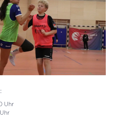
:
0 Uhr
 Uhr