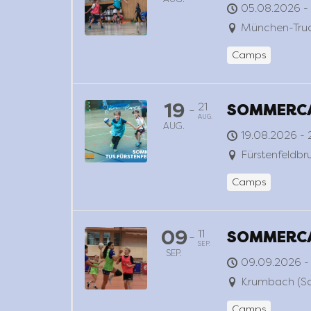
05.08.2026 -
München-Trud
Camps
19
21
SOMMERCA
-
AUG.
AUG.
19.08.2026 - 
Fürstenfeldbr
Camps
09
11
SOMMERCA
-
SEP.
SEP.
09.09.2026 - 
Krumbach (S
Camps