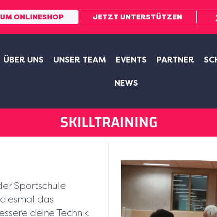
UM ONLINESHOP
JETZT UNTERSTÜTZEN
ÜBER UNS
UNSER TEAM
EVENTS
PARTNER
SC
NEWS
SKILLTRAINING
 der Sportschule
 diesmal das
essere deine Technik