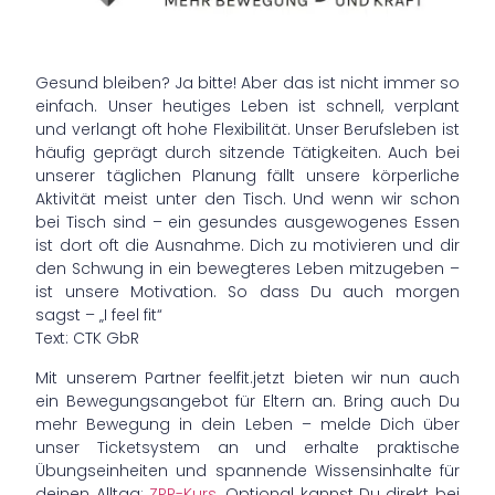
Gesund bleiben? Ja bitte! Aber das ist nicht immer so
einfach. Unser heutiges Leben ist schnell, verplant
und verlangt oft hohe Flexibilität. Unser Berufsleben ist
häufig geprägt durch sitzende Tätigkeiten. Auch bei
unserer täglichen Planung fällt unsere körperliche
Aktivität meist unter den Tisch. Und wenn wir schon
bei Tisch sind – ein gesundes ausgewogenes Essen
ist dort oft die Ausnahme. Dich zu motivieren und dir
den Schwung in ein bewegteres Leben mitzugeben –
ist unsere Motivation. So dass Du auch morgen
sagst – „I feel fit“
Text: CTK GbR
Mit unserem Partner feelfit.jetzt bieten wir nun auch
ein Bewegungsangebot für Eltern an. Bring auch Du
mehr Bewegung in dein Leben – melde Dich über
unser Ticketsystem an und erhalte praktische
Übungseinheiten und spannende Wissensinhalte für
deinen Alltag:
ZPP-Kurs
. Optional kannst Du direkt bei