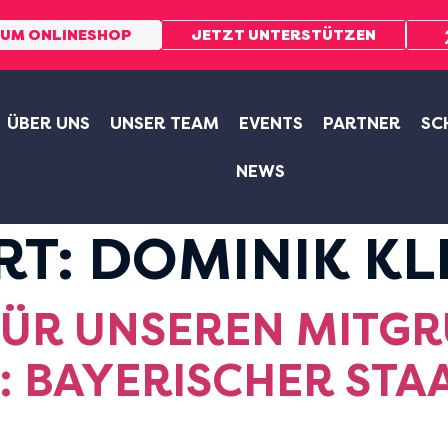
UM ONLINESHOP
JETZT UNTERSTÜTZEN
ÜBER UNS
UNSER TEAM
EVENTS
PARTNER
SC
NEWS
RT:
DOMINIK KL
ÜR UNSEREN MITGRÜ
 BAYERISCHER STAAT