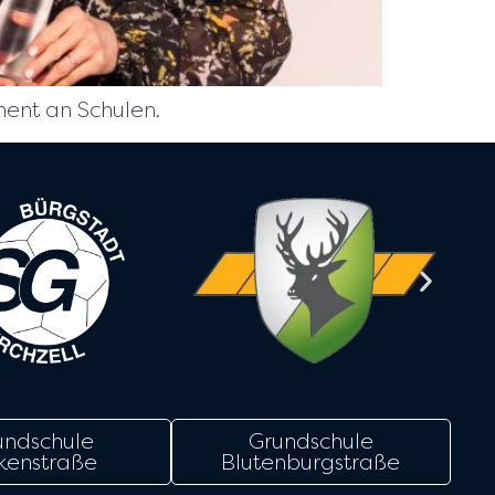
ment an Schulen.
undschule
Grundschule
kenstraße
Blutenburgstraße