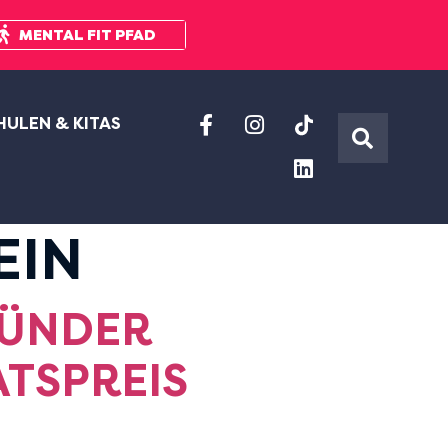
MENTAL FIT PFAD
HULEN & KITAS
EIN
NDER D
SPREIS V