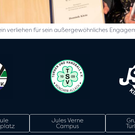
lein verliehen für sein außergewöhnliches Engage
ule
Jules Verne
Gr
platz
Campus
Tür