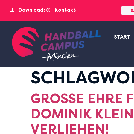
Downloads
Kontakt
Z
START
SCHLAGWO
GROSSE EHRE F
OMINIK KLEIN:
ERLIEHEN!